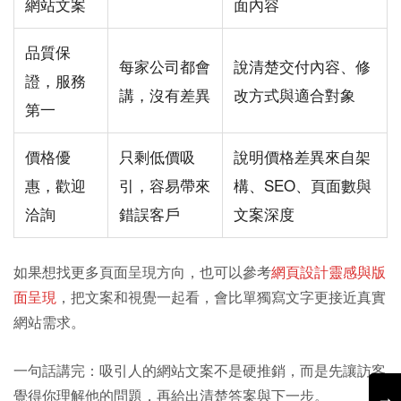
網站文案
面內容
品質保
每家公司都會
說清楚交付內容、修
證，服務
講，沒有差異
改方式與適合對象
第一
價格優
只剩低價吸
說明價格差異來自架
惠，歡迎
引，容易帶來
構、SEO、頁面數與
洽詢
錯誤客戶
文案深度
如果想找更多頁面呈現方向，也可以參考
網頁設計靈感與版
面呈現
，把文案和視覺一起看，會比單獨寫文字更接近真實
網站需求。
一句話講完：吸引人的網站文案不是硬推銷，而是先讓訪客
覺得你理解他的問題，再給出清楚答案與下一步。