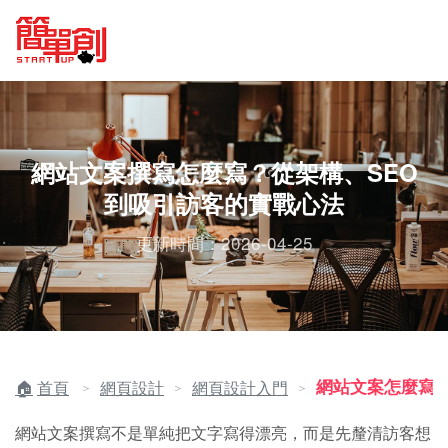
網站文案撰寫怎麼寫？從架構、SEO
到吸引訪客的實戰心法
更新時間：2026-04-25
網站文案怎麼寫
首頁
網頁設計
網頁設計入門
＞
＞
＞
網站文案撰寫不是單純把文字寫得漂亮，而是先釐清訪客想