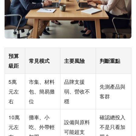
預算
常見模式
主要風險
判斷重點
級距
5萬
市集、材料
品牌支援
先測產品與
元左
包、簡易攤
弱、營收不
客群
右
位
穩
10萬
攤車、小
確認總投入
設備與原料
元左
吃、外帶輕
不是只看加
可能超支