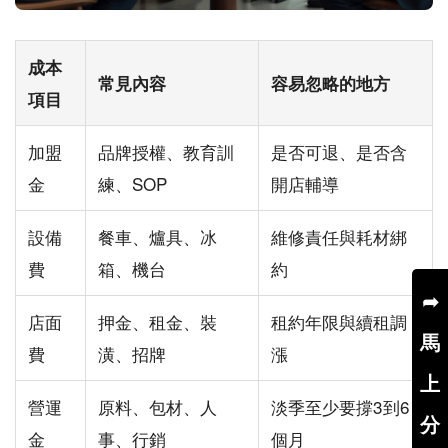
成本
常見內容
容易忽略的地方
項目
加盟
品牌授權、教育訓
是否可退、是否含
金
練、SOP
開店輔導
設備
餐車、爐具、冰
維修責任與耗材綁
費
箱、機台
約
➦
店面
押金、租金、裝
租約年限與續租調
馬
費
潢、招牌
漲
上
營運
原料、包材、人
淡季至少要撐3到6
分
金
事、行銷
個月