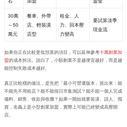
右
加盟
盟金
30萬
餐車、外帶
租金、人
要試算淡季
～50
店、輕裝潢
力、回本壓
現金流
萬元
店型
力變高
如果你正在比較更低預算的項目，可以延伸參考
十萬創業加
盟
的成本拆法。說白了，小額創業不是越便宜越好，而是越
能控制失敗成本越好。
真正比較穩的做法，是先把「最小可營運版本」抓出來：能
不能先不用租店？能不能假日市集測試？能不能一個人完成
備料、銷售、收款與收攤？如果一開始就要裝潢、請人、囤
貨，名義上是小型創業加盟，實際上可能已經變成高壓開
店。