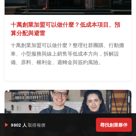
十萬創業加盟可以做什麼？低成本項目、預
算分配與避雷
十萬創業加盟可以做什麼？整理社群團購、行動攤
車、小型服務與線上銷售等低成本方向，拆解設
備、原料、權利金、週轉金與簽約風險。
▶
尋找創業夥伴
9802 人
取得報價