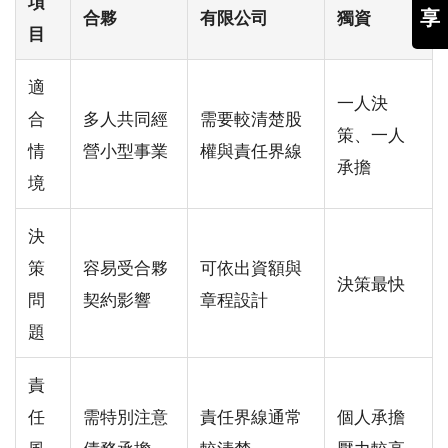
項
享
合夥
有限公司
獨資
目
適
一人決
合
多人共同經
需要較清楚股
策、一人
情
營小型事業
權與責任界線
承擔
境
決
策
容易受合夥
可依出資額與
決策最快
問
契約影響
章程設計
題
責
任
需特別注意
責任界線通常
個人承擔
風
債務承擔
較清楚
壓力較高