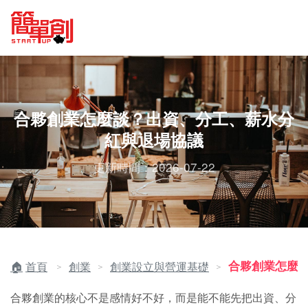
合夥創業怎麼談？出資、分工、薪水分
紅與退場協議
更新時間：2026-07-22
合夥創業怎麼
首頁
創業
創業設立與營運基礎
＞
＞
＞
合夥創業的核心不是感情好不好，而是能不能先把出資、分