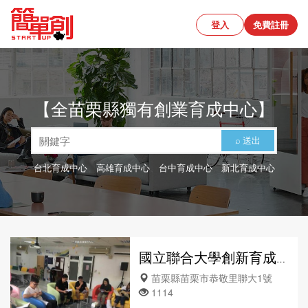
登入
免費註冊
【全苗栗縣獨有創業育成中心】
⌕ 送出
台北育成中心
、
高雄育成中心
、
台中育成中心
、
新北育成中心
國立聯合大學創新育成中心
苗栗縣苗栗市恭敬里聯大1號
1114