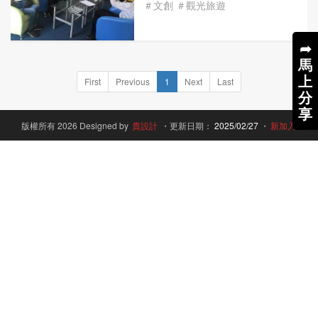
＃文創
＃觀光旅遊
➦
馬
上
First
Previous
1
Next
Last
分
享
版權所有 2026 Designed by
貴設計
・更新日期：
2025/02/27
・
新加入