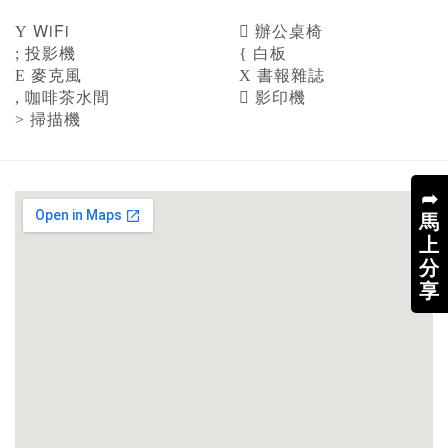
WiFi
辦公桌椅
投影機
白板
麥克風
書報雜誌
咖啡茶水間
影印機
掃描機
➦
馬
上
分
享