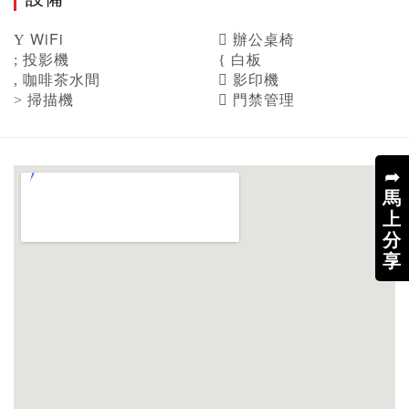
WiFi
辦公桌椅
投影機
白板
咖啡茶水間
影印機
掃描機
門禁管理
➦
馬
上
分
享