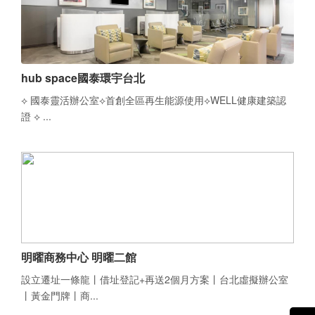
hub space國泰環宇台北
⟡ 國泰靈活辦公室⟡首創全區再生能源使用⟡WELL健康建築認
證 ⟡ ...
明曜商務中心 明曜二館
設立遷址一條龍丨借址登記+再送2個月方案丨台北虛擬辦公室
丨黃金門牌丨商...