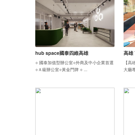
hub space國泰四維高雄
高雄 
⟡ 國泰加值型辦公室⟡外商及中小企業首選
【高雄
⟡Ａ級辦公室⟡黃金門牌 ⟡ ...
大廳專