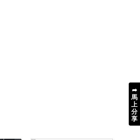
➦
馬
上
分
享