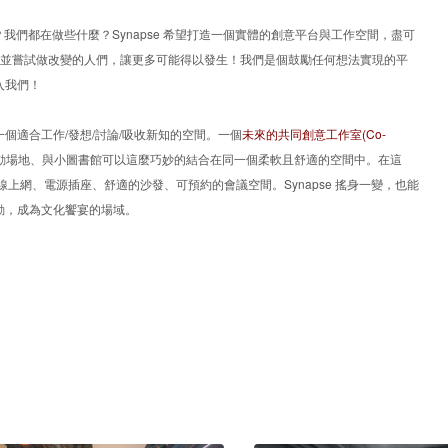
我們都在做些什麼？Synapse 希望打造一個實體的創意平台與工作空間，盡可
上並嘗試做改變的人們，讓更多可能得以發生！我們是個鼓勵任何想法實現的平
入我們！
個適合工作/發想/討論/吸收新知的空間。一個
未來的共同創意工作室
(Co-
動場地、與小圖書館可以這麼巧妙的結合在同一個柔軟且舒適的空間中。在這
上網、電源插座、舒適的沙發、可預約的會議空間。Synapse 搖身一變，也能
動，成為文化饗宴的場域。