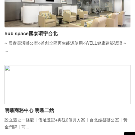
hub space國泰環宇台北
⟡ 國泰靈活辦公室⟡首創全區再生能源使用⟡WELL健康建築認證 ⟡
...
明曜商務中心 明曜二館
設立遷址一條龍丨借址登記+再送2個月方案丨台北虛擬辦公室丨黃
金門牌丨商...