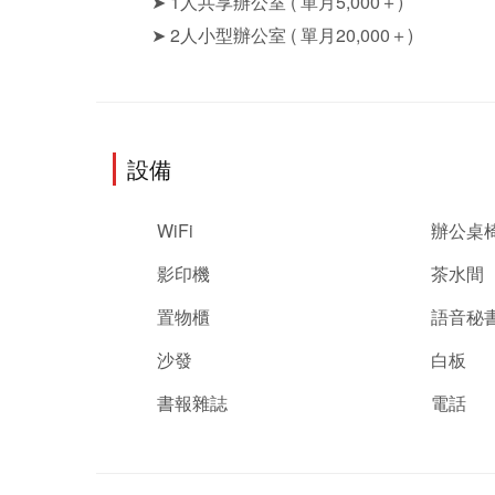
➤ 1人共享辦公室
( 單月5,000＋)
➤ 2人小型辦公室
( 單月20,000＋)
設備
WiFi
辦公桌
影印機
茶水間
置物櫃
語音秘
沙發
白板
書報雜誌
電話